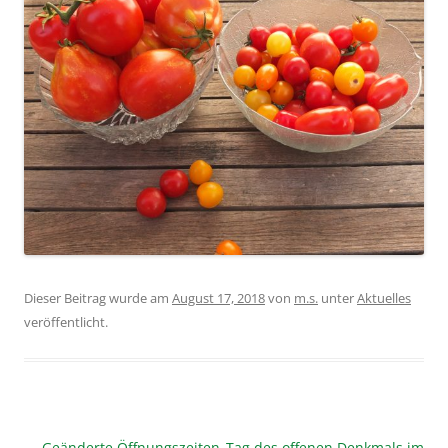
Dieser Beitrag wurde am
August 17, 2018
von
m.s.
unter
Aktuelles
veröffentlicht.
Beitragsnavigation
←
Geänderte Öffnungszeiten
Tag des offenen Denkmals im