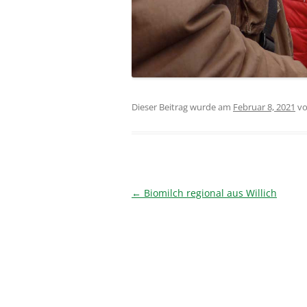
Dieser Beitrag wurde am
Februar 8, 2021
v
Beitragsnavigation
←
Biomilch regional aus Willich